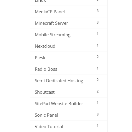
Linux
3
MediaCP Panel
3
Minecraft Server
1
Mobile Streaming
1
Nextcloud
2
Plesk
1
Radio Boss
2
Semi Dedicated Hosting
2
Shoutcast
1
SitePad Website Builder
8
Sonic Panel
1
Video Tutorial