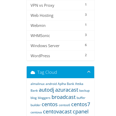
1
VPN vs Proxy
3
Web Hosting
1
Webmin
3
WHMSonic
6
Windows Server
2
WordPress
Tag Cloud
almalinux
android
Aplha Bank
Attika
autodj
azuracast
Bank
backup
broadcast
blog
bloggers
buffer
centos
centos7
builder
centos6
centovacast
cpanel
centova