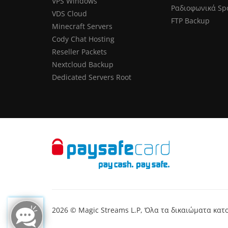
VPS Windows
Ραδιοφωνικά Sp
VDS Cloud
FTP Backup
Minecraft Servers
Cody Chat Hosting
Reseller Packets
Nextcloud Backup
Dedicated Servers Root
2026 © Magic Streams L.P, Όλα τα δικαιώματα κα