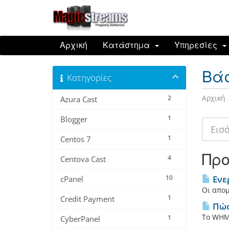
Αρχική
Κατάστημα
Υπηρεσίες
Βά
Κατηγορίες
Αρχική
2
Azura Cast
1
Blogger
1
Centos 7
Προ
4
Centova Cast
10
Ενε
cPanel
Οι απομ
1
Credit Payment
Πώς
Το WHMS
1
CyberPanel