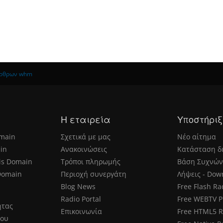
άρθρων whm
Η εταιρεία
Υποστήριξ
main
Σχετικά με μας
Νέο αίτημα
in
Ανακοινώσεις
Κατάσταση δ
is Domain
Τρόποι πληρωμής
Βάση Συχνών
Domain
Περιοχή συνεργάτη
Λήψεις - Dow
Blog News
Free Flash Ra
Radio Portal
Free WEBTV P
ητας
Επικοινωνία
Free HTML5 R
μου