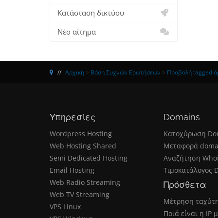
Κατάσταση δικτύου
Νέο αίτημα
Αρχική
>
Βάση Συχνών Ερωτήσεων
>
Προβολή tagged 
Υπηρεσίες
Domains
Wordpress Hosting
Κατοχύρωση Do
Web Hosting Shared
Μεταφορά doma
Semi Dedicated Hosting
Αναζήτηση Who
Email Hosting
Τιμοκατάλογος 
Web Radio Streaming
Πρόσθετα
Web TV Streaming
Μέτρηση ταχύτ
VPS Linux
Ποιά είναι η IP 