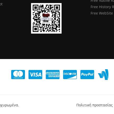
Free Native R
ot
Free History 
Free WebSite
τοχυρωμένα.
Πολιτική προστασίας