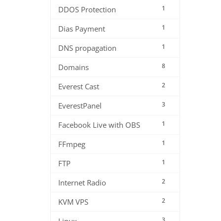
1
DDOS Protection
1
Dias Payment
1
DNS propagation
8
Domains
2
Everest Cast
3
EverestPanel
1
Facebook Live with OBS
1
FFmpeg
1
FTP
2
Internet Radio
2
KVM VPS
3