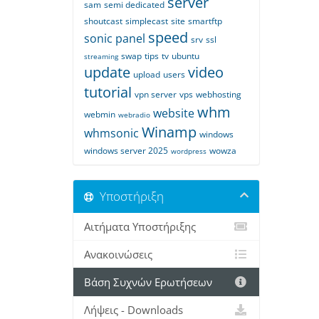
server
sam
semi dedicated
shoutcast
simplecast
site
smartftp
speed
sonic panel
srv
ssl
swap
tips
tv
ubuntu
streaming
update
video
upload
users
tutorial
vpn server
vps
webhosting
whm
website
webmin
webradio
Winamp
whmsonic
windows
windows server 2025
wowza
wordpress
Υποστήριξη
Αιτήματα Υποστήριξης
Ανακοινώσεις
Βάση Συχνών Ερωτήσεων
Λήψεις - Downloads