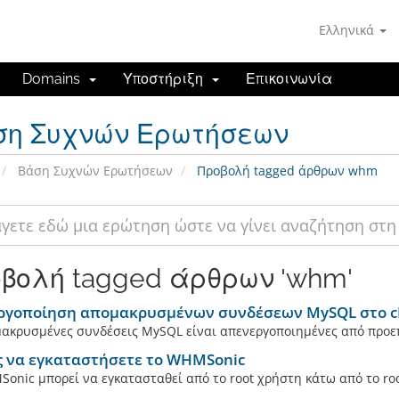
Ελληνικά
Domains
Υποστήριξη
Επικοινωνία
ση Συχνών Ερωτήσεων
Βάση Συχνών Ερωτήσεων
Προβολή tagged άρθρων whm
βολή tagged άρθρων 'whm'
ργοποίηση απομακρυσμένων συνδέσεων MySQL στο c
ακρυσμένες συνδέσεις MySQL είναι απενεργοποιημένες από προεπι
 να εγκαταστήσετε το WHMSonic
onic μπορεί να εγκατασταθεί από το root χρήστη κάτω από το roo