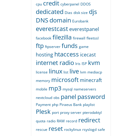
credit
cpu
cyberpanel
DDOS
dedicated
djs
Dias
disk size
DNS
domain
Eurobank
everestcast
everestpanel
filezilla
facebook
firewall
fleetssl
ftp
funds
ftpserver
game
htaccess
hosting
icecast
internet radio
kvm
Iris
ISP
linux
live
license
list
lvm
mediacp
microsoft
minecraft
memory
mp3
mobile
mysql
nameservers
panel
password
nextcloud
obs
Payment
php
Piraeus Bank
playlist
Plesk
port
proxy server
pterodaktyl
redirect
quota
radio
RAM
record
reset
rescue
rockylinux
rsyslogd
safe