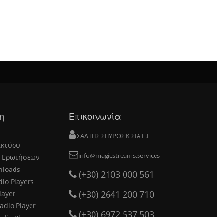
η
Επικοινωνία
ΣΑΛΤΗΣ ΣΠΥΡΟΣ Κ ΣΙΑ Ε.Ε
ικτύου
info@magicstreams.services
 Ερωτήσεων
nloads
(+30) 2103 000 561
dio Players
(+30) 2641 200 710
layer
adio Player
(+30) 6972 537 503