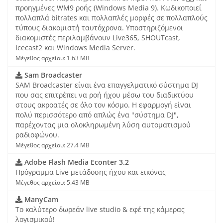
προηγμένες WM9 ροής (Windows Media 9). Κωδικοποιεί
πολλαπλά bitrates και πολλαπλές μορφές σε πολλαπλούς
τύπους διακομιστή ταυτόχρονα. Υποστηριζόμενοι
διακομιστές περιλαμβάνουν Live365, SHOUTcast,
Icecast2 και Windows Media Server.
Μέγεθος αρχείου: 1.63 MB
Sam Broadcaster
SAM Broadcaster είναι ένα επαγγελματικό σύστημα DJ
που σας επιτρέπει να ροή ήχου μέσω του διαδικτύου
στους ακροατές σε όλο τον κόσμο. Η εφαρμογή είναι
πολύ περισσότερο από απλώς ένα "σύστημα DJ",
παρέχοντας μια ολοκληρωμένη λύση αυτοματισμού
ραδιοφώνου.
Μέγεθος αρχείου: 27.4 MB
Adobe Flash Media Econter 3.2
Πρόγραμμα Live μετάδοσης ήχου και εικόνας
Μέγεθος αρχείου: 5.43 MB
ManyCam
Το καλύτερο δωρεάν live studio & εφέ της κάμερας
λογισμικού!