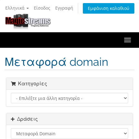
Ελληνικά
Είσοδος
Εγγραφή
Εμφάνιση καλαθιού
Togg
navi
Μεταφορά domain
Κατηγορίες
Δράσεις