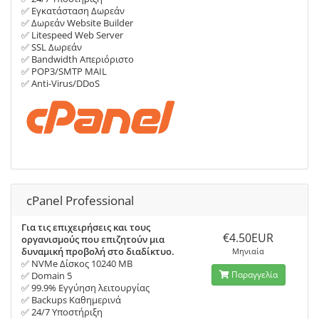
✅ Εγκατάσταση Δωρεάν
✅ Δωρεάν Website Builder
✅ Litespeed Web Server
✅ SSL Δωρεάν
✅ Bandwidth Απεριόριστο
✅ POP3/SMTP MAIL
✅ Anti-Virus/DDoS
cPanel Professional
Για τις επιχειρήσεις και τους
€4.50EUR
οργανισμούς που επιζητούν μια
δυναμική προβολή στο διαδίκτυο.
Μηνιαία
✅ NVMe Δίσκος 10240 MB
Παραγγελία
✅ Domain 5
✅ 99.9% Εγγύηση λειτουργίας
✅ Backups Καθημερινά
✅ 24/7 Υποστήριξη