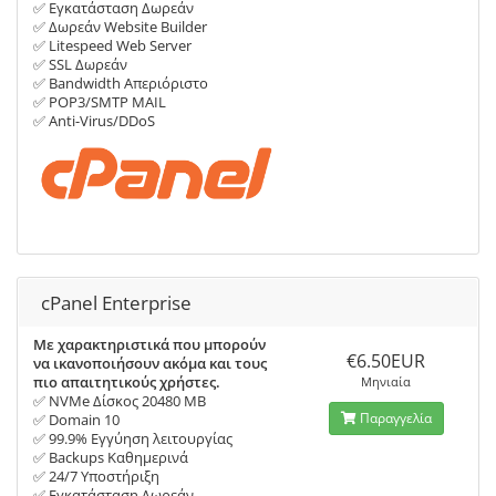
✅ Εγκατάσταση Δωρεάν
✅ Δωρεάν Website Builder
✅ Litespeed Web Server
✅ SSL Δωρεάν
✅ Bandwidth Απεριόριστο
✅ POP3/SMTP MAIL
✅ Anti-Virus/DDoS
cPanel Enterprise
Με χαρακτηριστικά που μπορούν
€6.50EUR
να ικανοποιήσουν ακόμα και τους
πιο απαιτητικούς χρήστες.
Μηνιαία
✅ NVMe Δίσκος 20480 MB
Παραγγελία
✅ Domain 10
✅ 99.9% Εγγύηση λειτουργίας
✅ Backups Καθημερινά
✅ 24/7 Υποστήριξη
✅ Εγκατάσταση Δωρεάν