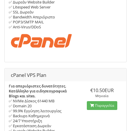
✅ Δωρεάν Website Builder
✅ Litespeed Web Server
✅ SSL Δωρεάν
✅ Bandwidth Απεριόριστο
✅ POP3/SMTP MAIL
✅ Anti-Virus/DDoS
cPanel VPS Plan
Για απεριόριστες δυνατότητες.
€10.50EUR
Κατάλληλο για ειδησεογραφικά
Blogs και sites.
Μηνιαία
✅ NVMe Δίσκος 61440 MB
Παραγγελία
✅ Domain 20
✅ 99.9% Εγγύηση λειτουργίας
✅ Backups Καθημερινά
✅ 24/7 Υποστήριξη
✅ Εγκατάσταση Δωρεάν
✅ Δωρεάν Website Builder