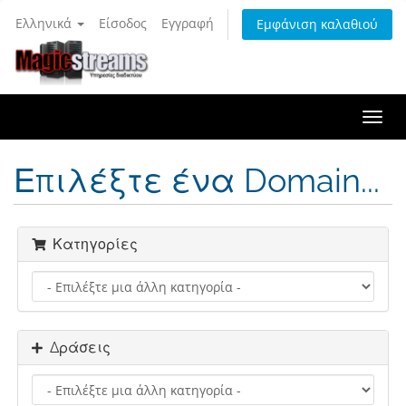
Ελληνικά
Είσοδος
Εγγραφή
Εμφάνιση καλαθιού
Togg
navi
Επιλέξτε ένα Domain...
Κατηγορίες
Δράσεις