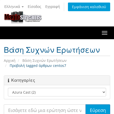
Ελληνικά
Είσοδος
Εγγραφή
Εμφάνιση καλαθιού
Togg
navi
Βάση Συχνών Ερωτήσεων
Αρχική
Βάση Συχνών Ερωτήσεων
Προβολή tagged άρθρων centos7
Κατηγορίες