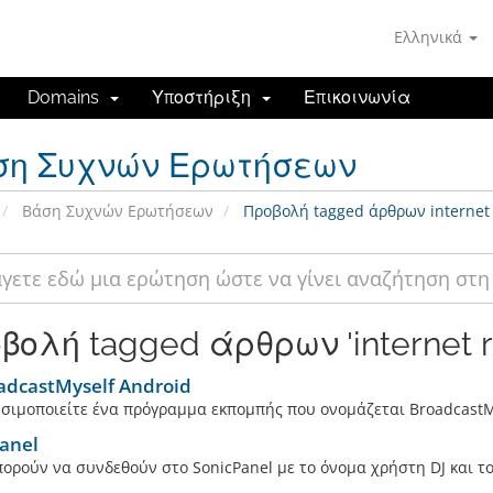
Ελληνικά
Domains
Υποστήριξη
Επικοινωνία
ση Συχνών Ερωτήσεων
Βάση Συχνών Ερωτήσεων
Προβολή tagged άρθρων internet 
βολή tagged άρθρων 'internet r
adcastMyself Android
σιμοποιείτε ένα πρόγραμμα εκπομπής που ονομάζεται BroadcastMy
anel
πορούν να συνδεθούν στο SonicPanel με το όνομα χρήστη DJ και το