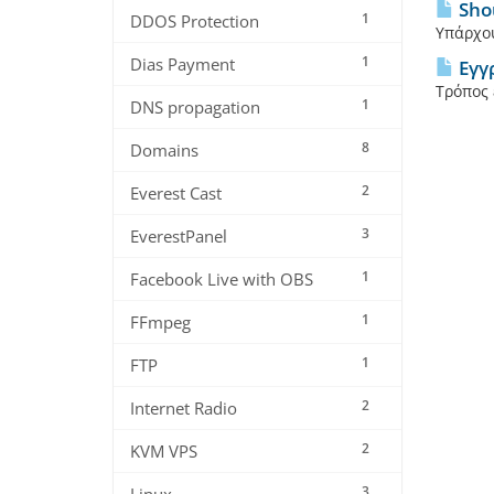
Shou
1
DDOS Protection
Υπάρχου
1
Dias Payment
Εγγ
Τρόπος 
1
DNS propagation
8
Domains
2
Everest Cast
3
EverestPanel
1
Facebook Live with OBS
1
FFmpeg
1
FTP
2
Internet Radio
2
KVM VPS
3