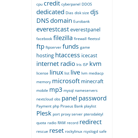
credit
cpu
cyberpanel
DDOS
dedicated
djs
Dias
disk size
DNS
domain
Eurobank
everestcast
everestpanel
filezilla
facebook
firewall
fleetssl
ftp
funds
ftpserver
game
htaccess
hosting
icecast
internet radio
kvm
Iris
ISP
linux
live
license
list
lvm
mediacp
microsoft
minecraft
memory
mp3
mobile
mysql
nameservers
panel
password
nextcloud
obs
Payment
php
Piraeus Bank
playlist
Plesk
port
proxy server
pterodaktyl
redirect
quota
radio
RAM
record
reset
rescue
rockylinux
rsyslogd
safe