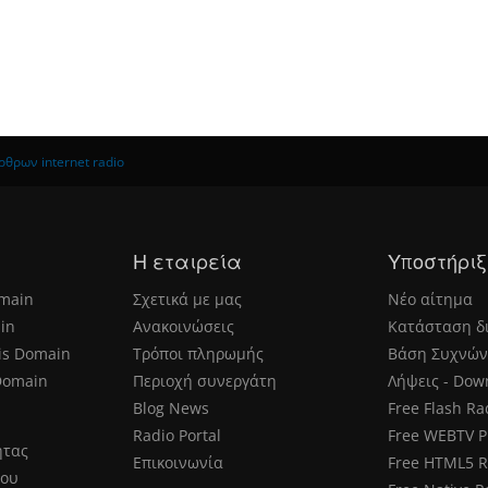
θρων internet radio
Η εταιρεία
Υποστήριξ
main
Σχετικά με μας
Νέο αίτημα
in
Ανακοινώσεις
Κατάσταση δ
is Domain
Τρόποι πληρωμής
Βάση Συχνών
Domain
Περιοχή συνεργάτη
Λήψεις - Dow
Blog News
Free Flash Ra
Radio Portal
Free WEBTV P
ητας
Επικοινωνία
Free HTML5 R
μου