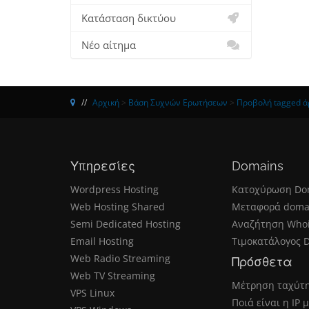
Κατάσταση δικτύου
Νέο αίτημα
Αρχική
>
Βάση Συχνών Ερωτήσεων
>
Προβολή tagged άρ
Υπηρεσίες
Domains
Wordpress Hosting
Κατοχύρωση Do
Web Hosting Shared
Μεταφορά doma
Semi Dedicated Hosting
Αναζήτηση Who
Email Hosting
Τιμοκατάλογος 
Web Radio Streaming
Πρόσθετα
Web TV Streaming
Μέτρηση ταχύτ
VPS Linux
Ποιά είναι η IP 