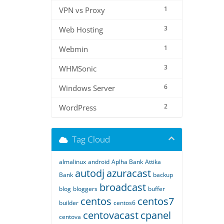
1
VPN vs Proxy
3
Web Hosting
1
Webmin
3
WHMSonic
6
Windows Server
2
WordPress
Tag Cloud
almalinux
android
Aplha Bank
Attika
autodj
azuracast
Bank
backup
broadcast
blog
bloggers
buffer
centos
centos7
builder
centos6
centovacast
cpanel
centova