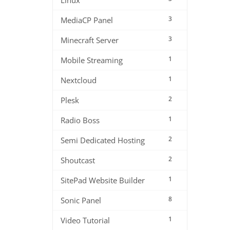
Linux
3
MediaCP Panel
3
Minecraft Server
1
Mobile Streaming
1
Nextcloud
2
Plesk
1
Radio Boss
2
Semi Dedicated Hosting
2
Shoutcast
1
SitePad Website Builder
8
Sonic Panel
1
Video Tutorial