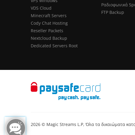
VPS Windows
Ραδιοφωνικά Sp
VDS Cloud
FTP Backup
Minecraft Servers
Cody Chat Hosting
Reseller Packets
Nextcloud Backup
Dedicated Servers Root
2026 © Magic Streams L.P, Όλα τα δικαιώματα κα