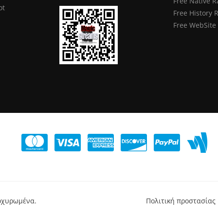
Free Native R
ot
Free History 
Free WebSite
τοχυρωμένα.
Πολιτική προστασίας