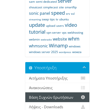
server
sam
semi dedicated
shoutcast
simplecast
site
smartftp
speed
sonic panel
srv
ssl
swap
tips
tv
ubuntu
streaming
update
video
upload
users
tutorial
vpn server
vps
webhosting
whm
website
webmin
webradio
Winamp
whmsonic
windows
windows server 2025
wowza
wordpress
Υποστήριξη
Αιτήματα Υποστήριξης
Ανακοινώσεις
Βάση Συχνών Ερωτήσεων
Λήψεις - Downloads