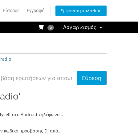
Είσοδος
Εγγραφή
Εμφάνιση καλαθιού
Λογαριασμός
0
radio
adio'
self στο Android τηλέφωνο...
ν κωδικό πρόσβασης DJ από...