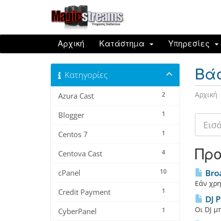
Αρχική
Κατάστημα
Υπηρεσίες
Βά
Κατηγορίες
Αρχική
2
Azura Cast
1
Blogger
1
Centos 7
Προ
4
Centova Cast
10
Bro
cPanel
Εάν χρη
1
Credit Payment
DJ P
Οι DJ μ
1
CyberPanel