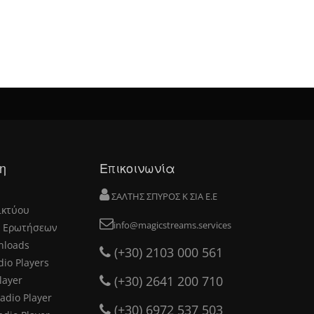
η
Επικοινωνία
ΣΑΛΤΗΣ ΣΠΥΡΟΣ Κ ΣΙΑ Ε.Ε
ικτύου
info@magicstreams.services
 Ερωτήσεων
nloads
(+30) 2103 000 561
dio Players
(+30) 2641 200 710
layer
adio Player
(+30) 6972 537 503