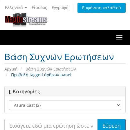
Ελληνικά
Είσοδος
Εγγραφή
Εμφάνιση καλαθιού
Togg
navi
Βάση Συχνών Ερωτήσεων
Αρχική
Βάση Συχνών Ερωτήσεων
Προβολή tagged άρθρων panel
Κατηγορίες