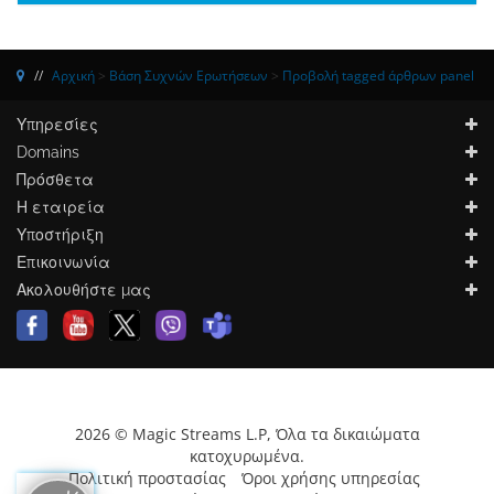
Αρχική
>
Βάση Συχνών Ερωτήσεων
>
Προβολή tagged άρθρων panel
Υπηρεσίες
Domains
Πρόσθετα
Η εταιρεία
Υποστήριξη
Επικοινωνία
Ακολουθήστε μας
2026 © Magic Streams L.P, Όλα τα δικαιώματα
κατοχυρωμένα.
Πολιτική προστασίας
Όροι χρήσης υπηρεσίας