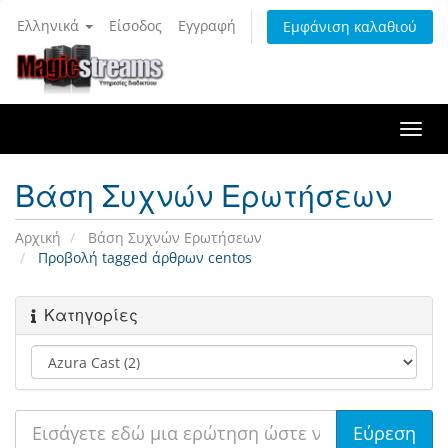
Ελληνικά
Είσοδος
Εγγραφή
Εμφάνιση καλαθιού
Togg
navi
Βάση Συχνών Ερωτήσεων
Αρχική
Βάση Συχνών Ερωτήσεων
Προβολή tagged άρθρων centos
Κατηγορίες