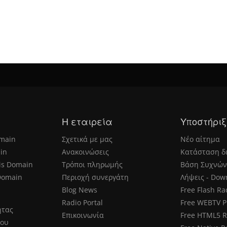
Η εταιρεία
Υποστήριξ
main
Σχετικά με μας
Νέο αίτημα
in
Ανακοινώσεις
Κατάσταση δ
is Domain
Τρόποι πληρωμής
Βάση Συχνών
Domain
Περιοχή συνεργάτη
Λήψεις - Dow
Blog News
Free Flash Ra
Radio Portal
Free WEBTV P
ητας
Επικοινωνία
Free HTML5 R
μου