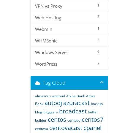
1
VPN vs Proxy
3
Web Hosting
1
Webmin
3
WHMSonic
6
Windows Server
2
WordPress
Tag Cloud
almalinux
android
Aplha Bank
Attika
autodj
azuracast
Bank
backup
broadcast
blog
bloggers
buffer
centos
centos7
builder
centos6
centovacast
cpanel
centova