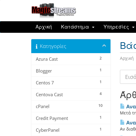
Αρχική
Κατάστημα
Υπηρεσίες
Βά
Κατηγορίες
Αρχική
2
Azura Cast
1
Blogger
1
Centos 7
Άρ
4
Centova Cast
10
Ανακ
cPanel
Μετά τη
1
Credit Payment
Ανα
Αν διαθ
1
CyberPanel