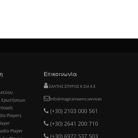
η
Επικοινωνία
ΣΑΛΤΗΣ ΣΠΥΡΟΣ Κ ΣΙΑ Ε.Ε
ικτύου
info@magicstreams.services
 Ερωτήσεων
nloads
(+30) 2103 000 561
dio Players
(+30) 2641 200 710
layer
adio Player
(+30) 6972 537 503