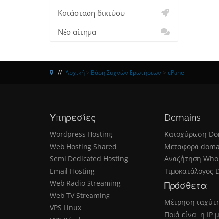
Κατάσταση δικτύου
Νέο αίτημα
Αρχική
>
Βάση Συχνών Ερωτήσεων
>
cPanel
Υπηρεσίες
Domains
Wordpress Hosting
Κατοχύρωση Do
Web Hosting Shared
Μεταφορά doma
Semi Dedicated Hosting
Αναζήτηση Who
Email Hosting
Τιμοκατάλογος 
Web Radio Streaming
Πρόσθετα
Web TV Streaming
Μέτρηση ταχύτ
VPS Linux
Ποιά είναι η IP 