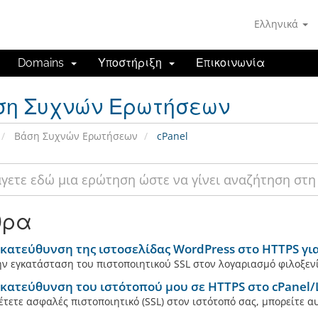
Ελληνικά
Domains
Υποστήριξη
Επικοινωνία
ση Συχνών Ερωτήσεων
Βάση Συχνών Ερωτήσεων
cPanel
θρα
ατεύθυνση της ιστοσελίδας WordPress στο HTTPS για
ν εγκατάσταση του πιστοποιητικού SSL στον λογαριασμό φιλοξενία
κατεύθυνση του ιστότοπού μου σε HTTPS στο cPanel/
έτετε ασφαλές πιστοποιητικό (SSL) στον ιστότοπό σας, μπορείτε α