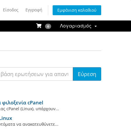
Είσοδος
Εγγραφή
Εμφάνιση καλαθιού
Λογαριασμός
0
 φιλοξενία cPanel
ς cPanel (Linux), υπάρχουν...
Linux
υτόματα να ανακατευθύνετε...