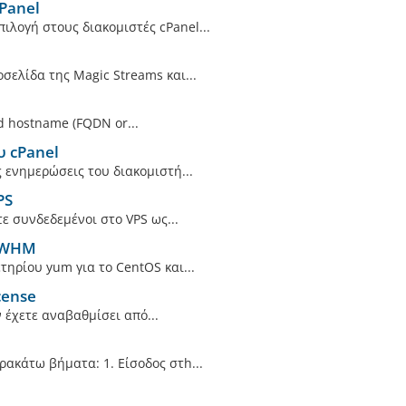
Panel
λογή στους διακομιστές cPanel...
ελίδα της Magic Streams και...
rd hostname (FQDN or...
υ cPanel
 ενημερώσεις του διακομιστή...
PS
τε συνδεδεμένοι στο VPS ως...
l/WHM
ηρίου yum για το CentOS και...
cense
 έχετε αναβαθμίσει από...
ακάτω βήματα: 1. Είσοδος στh...