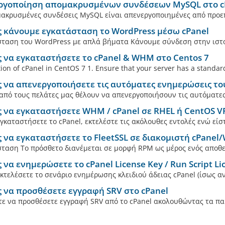
ργοποίηση απομακρυσμένων συνδέσεων MySQL στο c
ακρυσμένες συνδέσεις MySQL είναι απενεργοποιημένες από προεπι
 κάνουμε εγκατάσταση το WordPress μέσω cPanel
ταση του WordPress με απλά βήματα Κάνουμε σύνδεση στην ιστοσ
 να εγκαταστήσετε το cPanel & WHM στο Centos 7
ation of cPanel in CentOS 7 1. Ensure that your server has a standa
 να απενεργοποιήσετε τις αυτόματες ενημερώσεις το
από τους πελάτες μας θέλουν να απενεργοποιήσουν τις αυτόματες
 να εγκαταστήσετε WHM / cPanel σε RHEL ή CentOS V
εγκαταστήσετε το cPanel, εκτελέστε τις ακόλουθες εντολές ενώ είσ
 να εγκαταστήσετε το FleetSSL σε διακομιστή cPane
ταση Το πρόσθετο διανέμεται σε μορφή RPM ως μέρος ενός αποθετ
να ενημερώσετε το cPanel License Key / Run Script Li
εκτελέσετε το σενάριο ενημέρωσης κλειδιού άδειας cPanel (ίσως αν
 να προσθέσετε εγγραφή SRV στο cPanel
ε να προσθέσετε εγγραφή SRV από το cPanel ακολουθώντας τα παρ