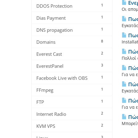
Ενε
1
DDOS Protection
Οι απομ
1
Dias Payment
Πως
Εγκατάσ
1
DNS propagation
Πως
8
Domains
Install
Πώς
2
Everest Cast
Πολλοί 
3
EverestPanel
Πώς
Για να 
1
Facebook Live with OBS
Πώς
1
FFmpeg
Εγκατάσ
Πώς 
1
FTP
Για να 
2
Internet Radio
Πώς
Μπορείτ
2
KVM VPS
3