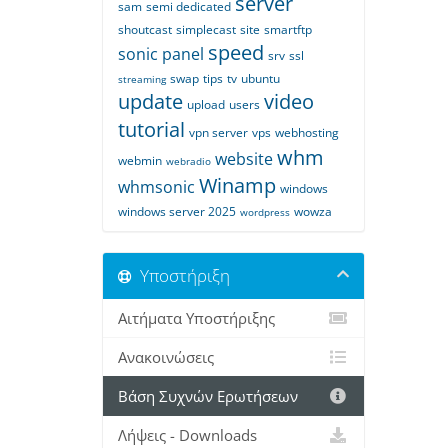
server
sam
semi dedicated
shoutcast
simplecast
site
smartftp
speed
sonic panel
srv
ssl
swap
tips
tv
ubuntu
streaming
update
video
upload
users
tutorial
vpn server
vps
webhosting
whm
website
webmin
webradio
Winamp
whmsonic
windows
windows server 2025
wowza
wordpress
Υποστήριξη
Αιτήματα Υποστήριξης
Ανακοινώσεις
Βάση Συχνών Ερωτήσεων
Λήψεις - Downloads