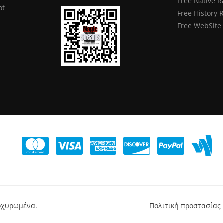
Free Native R
ot
Free History 
Free WebSite
τοχυρωμένα.
Πολιτική προστασίας