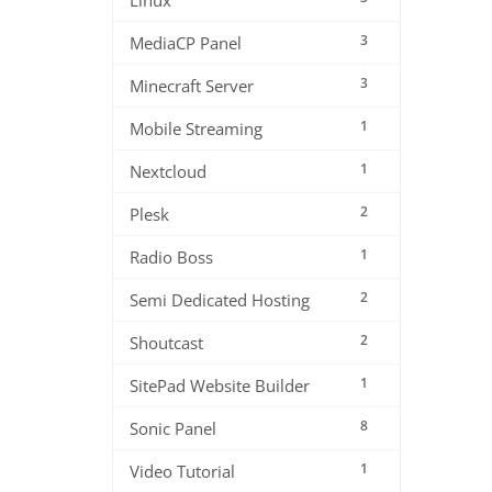
Linux
3
MediaCP Panel
3
Minecraft Server
1
Mobile Streaming
1
Nextcloud
2
Plesk
1
Radio Boss
2
Semi Dedicated Hosting
2
Shoutcast
1
SitePad Website Builder
8
Sonic Panel
1
Video Tutorial