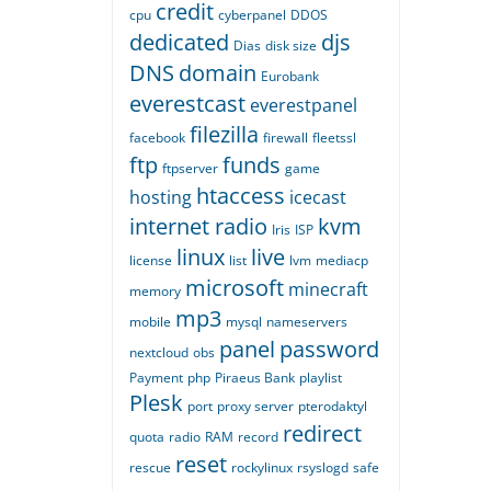
credit
cpu
cyberpanel
DDOS
dedicated
djs
Dias
disk size
DNS
domain
Eurobank
everestcast
everestpanel
filezilla
facebook
firewall
fleetssl
ftp
funds
ftpserver
game
htaccess
hosting
icecast
internet radio
kvm
Iris
ISP
linux
live
license
list
lvm
mediacp
microsoft
minecraft
memory
mp3
mobile
mysql
nameservers
panel
password
nextcloud
obs
Payment
php
Piraeus Bank
playlist
Plesk
port
proxy server
pterodaktyl
redirect
quota
radio
RAM
record
reset
rescue
rockylinux
rsyslogd
safe