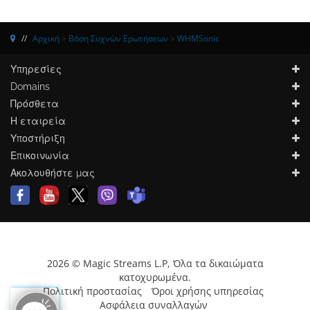
Αρχική
>
Βάση Συχνών Ερωτήσεων
>
WHMSonic
Υπηρεσίες
Domains
Πρόσθετα
Η εταιρεία
Υποστήριξη
Επικοινωνία
Ακολουθήστε μας
2026 © Magic Streams L.P, Όλα τα δικαιώματα
κατοχυρωμένα.
Πολιτική προστασίας
Όροι χρήσης υπηρεσίας
Ασφάλεια συναλλαγών