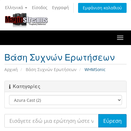
Ελληνικά
Είσοδος
Εγγραφή
Εμφάνιση καλαθιού
Togg
navi
Βάση Συχνών Ερωτήσεων
Αρχική
Βάση Συχνών Ερωτήσεων
WHMSonic
Κατηγορίες