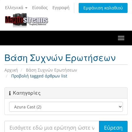
Ελληνικά
Είσοδος
Εγγραφή
Εμφάνιση καλαθιού
Togg
navi
Βάση Συχνών Ερωτήσεων
Αρχική
Βάση Συχνών Ερωτήσεων
Προβολή tagged άρθρων list
Κατηγορίες