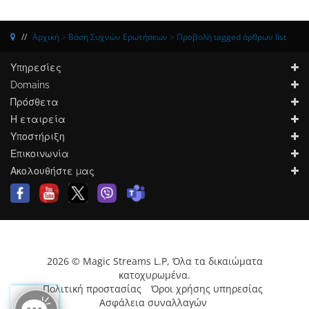
Αρχική
>
Βάση Συχνών Ερωτήσεων
>
Προβολή tagged άρθρων list
Υπηρεσίες
Domains
Πρόσθετα
Η εταιρεία
Υποστήριξη
Επικοινωνία
Ακολουθήστε μας
2026 © Magic Streams L.P, Όλα τα δικαιώματα
κατοχυρωμένα.
Πολιτική προστασίας
Όροι χρήσης υπηρεσίας
Ασφάλεια συναλλαγών