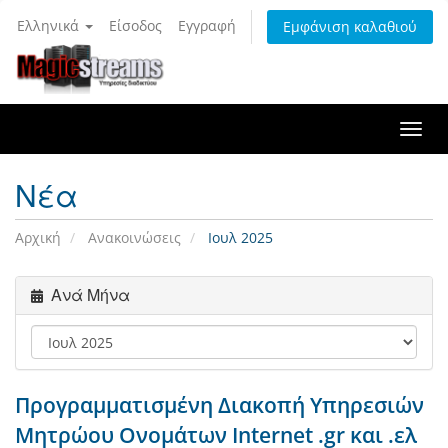
Ελληνικά
Είσοδος
Εγγραφή
Εμφάνιση καλαθιού
Togg
navi
Νέα
Αρχική
Ανακοινώσεις
Ιουλ 2025
Ανά Μήνα
Προγραμματισμένη Διακοπή Υπηρεσιών
Μητρώου Ονομάτων Internet .gr και .ελ