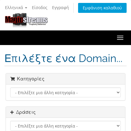
Ελληνικά
Είσοδος
Εγγραφή
Εμφάνιση καλαθιού
Togg
navi
Επιλέξτε ένα Domain...
Κατηγορίες
Δράσεις