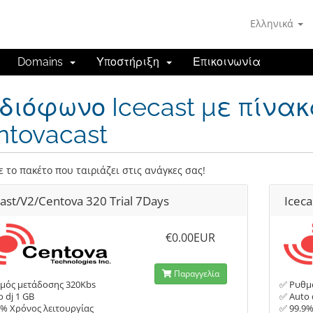
Ελληνικά
Domains
Υποστήριξη
Επικοινωνία
διόφωνο Icecast με πίνα
ntovacast
ε το πακέτο που ταιριάζει στις ανάγκες σας!
cast/V2/Centova 320 Trial 7Days
Iceca
€0.00EUR
Παραγγελία
μός μετάδοσης 320Kbs
✅ Ρυθμ
 dj 1 GB
✅ Auto 
9% Χρόνος λειτουργίας
✅ 99.9%