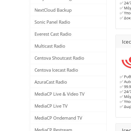
✅ 24/
✅ Μέγ
NextCloud Backup
✅ Υπο
✅ Δοκ
Sonic Panel Radio
Everest Cast Radio
Ice
Multicast Radio
Centova Shoutcast Radio
Centova Icecast Radio
✅ Ρυθ
AzuraCast Radio
✅ Auto
✅ 99.
✅ 24/
MediaCP Live & Video TV
✅ Μέγ
✅ Υπο
MediaCP Live TV
✅ Δωρ
MediaCP Ondemand TV
MediaCP Restream
Ice