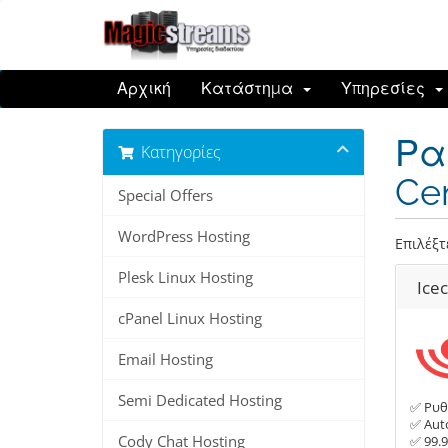
Αρχική
Κατάστημα
Υπηρεσίες
Ρα
Κατηγορίες
Ce
Special Offers
WordPress Hosting
Επιλέξτ
Plesk Linux Hosting
Ice
cPanel Linux Hosting
Email Hosting
Semi Dedicated Hosting
✅ Ρυθ
✅ Auto
Cody Chat Hosting
✅ 99.