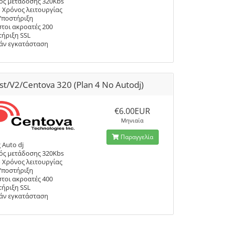
ός μετάδοσης 320Kbs
 Χρόνος λειτουργίας
Υποστήριξη
τοι ακροατές 200
ήριξη SSL
άν εγκατάσταση
st/V2/Centova 320 (Plan 4 No Autodj)
€6.00EUR
Μηνιαία
Παραγγελία
 Auto dj
ός μετάδοσης 320Kbs
 Χρόνος λειτουργίας
Υποστήριξη
τοι ακροατές 400
ήριξη SSL
άν εγκατάσταση