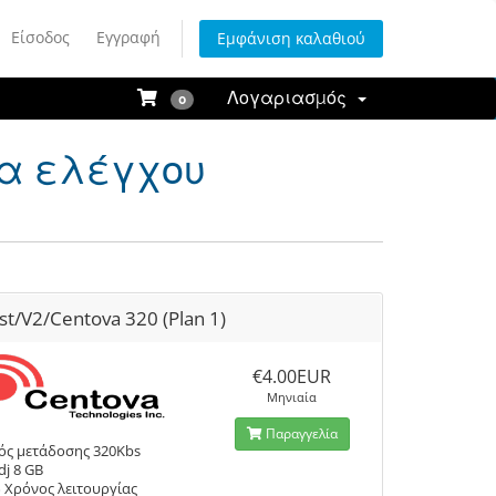
Είσοδος
Εγγραφή
Εμφάνιση καλαθιού
Λογαριασμός
0
κα ελέγχου
st/V2/Centova 320 (Plan 1)
€4.00EUR
Μηνιαία
Παραγγελία
ός μετάδοσης 320Kbs
dj 8 GB
 Χρόνος λειτουργίας