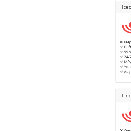
Ice
❌ Χωρί
✅ Ρυθ
✅ 99.
✅ 24/
✅ Μέγ
✅ Υπο
✅ Δωρ
Ice
❌ Χωρί