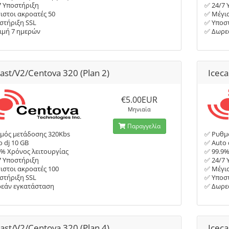
7 Υποστήριξη
✅ 24/7 
ιστοι ακροατές 50
✅ Μέγισ
στήριξη SSL
✅ Υποστ
ιμή 7 ημερών
✅ Δωρε
cast/V2/Centova 320 (Plan 2)
Iceca
€5.00EUR
Μηνιαία
Παραγγελία
μός μετάδοσης 320Kbs
✅ Ρυθμ
 dj 10 GB
✅ Auto 
9% Χρόνος λειτουργίας
✅ 99.9%
7 Υποστήριξη
✅ 24/7 
ιστοι ακροατές 100
✅ Μέγισ
στήριξη SSL
✅ Υποστ
εάν εγκατάσταση
✅ Δωρε
cast/V2/Centova 320 (Plan 4)
Iceca