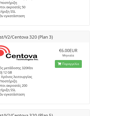
Υποστήριξη
τοι ακροατές 50
ήριξη SSL
άν εγκατάσταση
st/V2/Centova 320 (Plan 3)
€6.00EUR
Μηνιαία
Παραγγελία
ός μετάδοσης 320Kbs
dj 12 GB
 Χρόνος λειτουργίας
Υποστήριξη
τοι ακροατές 200
ήριξη SSL
άν εγκατάσταση
st/V2/Centova 320 (Plan 5)