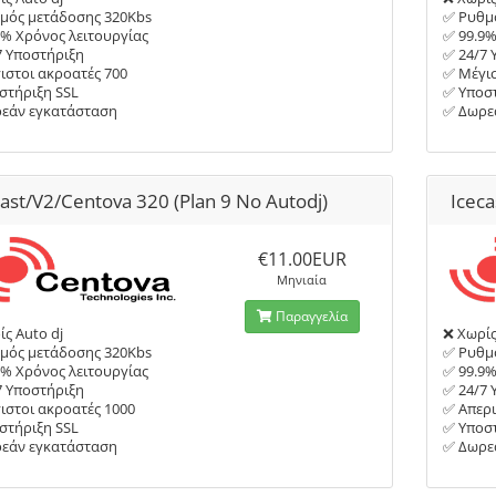
μός μετάδοσης 320Kbs
✅ Ρυθμ
9% Χρόνος λειτουργίας
✅ 99.9%
7 Υποστήριξη
✅ 24/7 
ιστοι ακροατές 700
✅ Μέγισ
στήριξη SSL
✅ Υποστ
εάν εγκατάσταση
✅ Δωρε
cast/V2/Centova 320 (Plan 9 No Autodj)
Iceca
€11.00EUR
Μηνιαία
Παραγγελία
ς Auto dj
❌ Χωρίς
μός μετάδοσης 320Kbs
✅ Ρυθμ
9% Χρόνος λειτουργίας
✅ 99.9%
7 Υποστήριξη
✅ 24/7 
ιστοι ακροατές 1000
✅ Απερι
στήριξη SSL
✅ Υποστ
εάν εγκατάσταση
✅ Δωρε