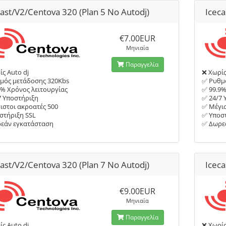
cast/V2/Centova 320 (Plan 5 No Autodj)
Iceca
€7.00EUR
Μηνιαία
Παραγγελία
ς Auto dj
❌ Χωρίς
μός μετάδοσης 320Kbs
✅ Ρυθμ
9% Χρόνος λειτουργίας
✅ 99.9%
7 Υποστήριξη
✅ 24/7 
ιστοι ακροατές 500
✅ Μέγισ
στήριξη SSL
✅ Υποστ
εάν εγκατάσταση
✅ Δωρε
cast/V2/Centova 320 (Plan 7 No Autodj)
Iceca
€9.00EUR
Μηνιαία
Παραγγελία
ς Auto dj
❌ Χωρίς