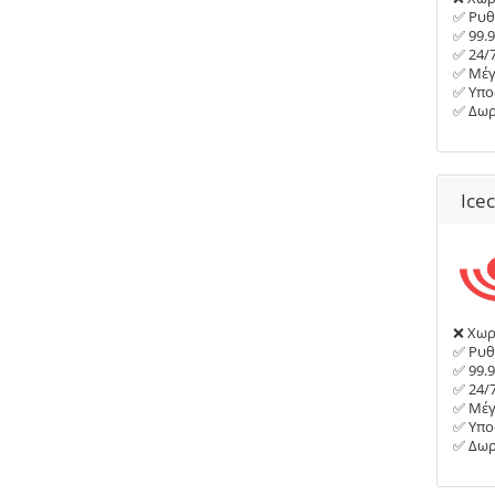
✅ Ρυθ
✅ 99.
✅ 24/
✅ Μέγ
✅ Υπο
✅ Δωρ
Ice
❌ Χωρί
✅ Ρυθ
✅ 99.
✅ 24/
✅ Μέγ
✅ Υπο
✅ Δωρ