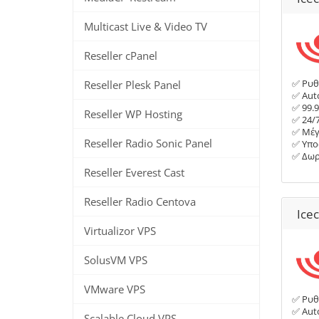
Multicast Live & Video TV
Reseller cPanel
Reseller Plesk Panel
✅ Ρυθ
✅ Auto
✅ 99.
Reseller WP Hosting
✅ 24/
✅ Μέγ
Reseller Radio Sonic Panel
✅ Υπο
✅ Δωρ
Reseller Everest Cast
Reseller Radio Centova
Ice
Virtualizor VPS
SolusVM VPS
VMware VPS
✅ Ρυθ
✅ Auto
Scalable Cloud VPS