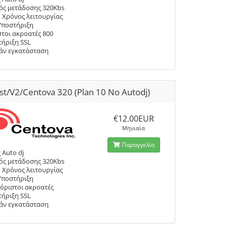
ός μετάδοσης 320Kbs
 Χρόνος λειτουργίας
Υποστήριξη
τοι ακροατές 800
ήριξη SSL
άν εγκατάσταση
st/V2/Centova 320 (Plan 10 No Autodj)
€12.00EUR
Μηνιαία
Παραγγελία
 Auto dj
ός μετάδοσης 320Kbs
 Χρόνος λειτουργίας
Υποστήριξη
όριστοι ακροατές
ήριξη SSL
άν εγκατάσταση