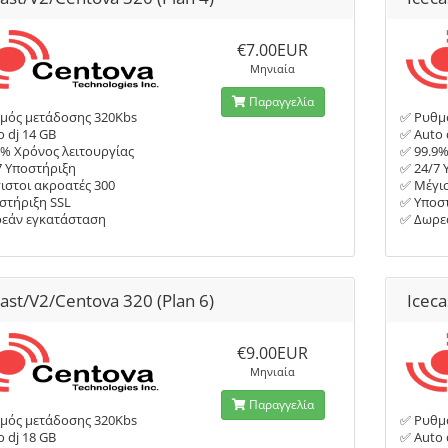
€7.00EUR
Μηνιαία
Παραγγελία
μός μετάδοσης 320Kbs
✅ Ρυθμ
 dj 14 GB
✅ Auto 
9% Χρόνος λειτουργίας
✅ 99.9%
7 Υποστήριξη
✅ 24/7 
ιστοι ακροατές 300
✅ Μέγισ
στήριξη SSL
✅ Υποστ
εάν εγκατάσταση
✅ Δωρε
cast/V2/Centova 320 (Plan 6)
Iceca
€9.00EUR
Μηνιαία
Παραγγελία
μός μετάδοσης 320Kbs
✅ Ρυθμ
 dj 18 GB
✅ Auto 