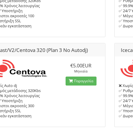
μός μετάδοσης 320Kbs
✅ Ρυθμ
9% Χρόνος λειτουργίας
✅ 99.9%
7 Υποστήριξη
✅ 24/7 
ιστοι ακροατές 100
✅ Μέγισ
στήριξη SSL
✅ Υποστ
εάν εγκατάσταση
✅ Δωρε
cast/V2/Centova 320 (Plan 3 No Autodj)
Iceca
€5.00EUR
Μηνιαία
Παραγγελία
ς Auto dj
❌ Χωρίς
μός μετάδοσης 320Kbs
✅ Ρυθμ
9% Χρόνος λειτουργίας
✅ 99.9%
7 Υποστήριξη
✅ 24/7 
ιστοι ακροατές 300
✅ Μέγισ
στήριξη SSL
✅ Υποστ
εάν εγκατάσταση
✅ Δωρε