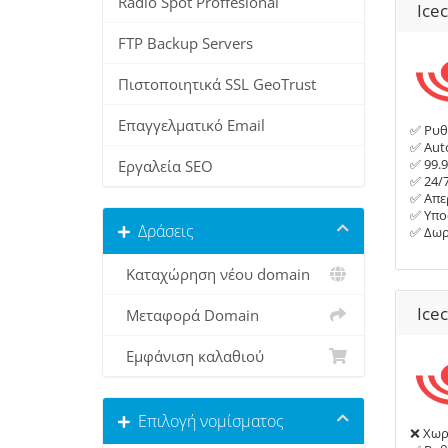
Radio Spot Proffesional
Ice
FTP Backup Servers
Πιστοποιητικά SSL GeoTrust
Επαγγελματικό Email
✅ Ρυθ
✅ Auto
Εργαλεία SEO
✅ 99.
✅ 24/
✅ Απε
✅ Υπο
Δράσεις
✅ Δωρ
Καταχώρηση νέου domain
Ice
Μεταφορά Domain
Εμφάνιση καλαθιού
Επιλογή νομίσματος
❌ Χωρί