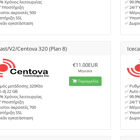
9% Χρόνος λειτουργίας
✅ 99.9%
7 Υποστήριξη
✅ 24/7 
ιστοι ακροατές 500
✅ Μέγισ
στήριξη SSL
✅ Υποστ
εάν εγκατάσταση
✅ Δωρε
cast/V2/Centova 320 (Plan 8)
Iceca
€11.00EUR
Μηνιαία
Παραγγελία
μός μετάδοσης 320Kbs
✅ Ρυθμ
 dj 22 GB
✅ Auto 
9% Χρόνος λειτουργίας
✅ 99.9%
7 Υποστήριξη
✅ 24/7 
ιστοι ακροατές 700
✅ Μέγισ
στήριξη SSL
✅ Υποστ
εάν εγκατάσταση
✅ Δωρε