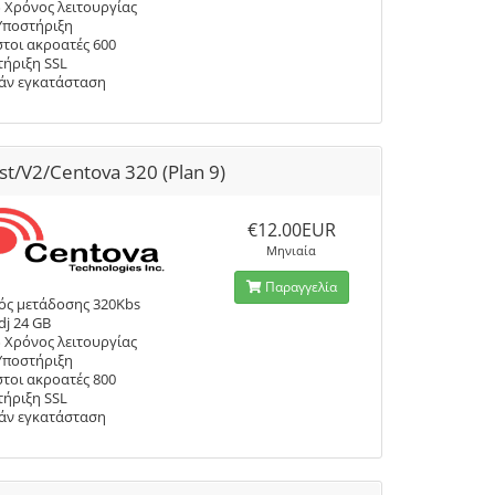
 Χρόνος λειτουργίας
Υποστήριξη
τοι ακροατές 600
ήριξη SSL
άν εγκατάσταση
st/V2/Centova 320 (Plan 9)
€12.00EUR
Μηνιαία
Παραγγελία
ός μετάδοσης 320Kbs
dj 24 GB
 Χρόνος λειτουργίας
Υποστήριξη
τοι ακροατές 800
ήριξη SSL
άν εγκατάσταση