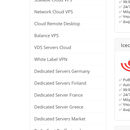
✅ 99.
✅ 24/
Network Cloud VPS
✅ Μέγ
✅ Υπο
✅ Δωρ
Cloud Remote Desktop
Balance VPS
Ice
VDS Servers Cloud
White Label VPN
Dedicated Servers Germany
✅ Ρυθ
Dedicated Servers Finland
✅ Auto
✅ 99.
Dedicated Server France
✅ 24/
✅ Μέγ
✅ Υπο
Dedicated Server Greece
✅ Δωρ
Dedicated Servers Market