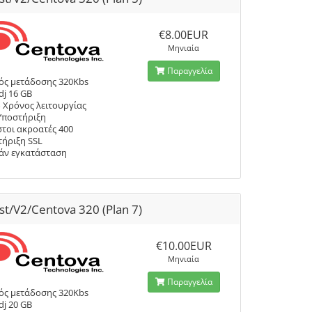
€8.00EUR
Μηνιαία
Παραγγελία
ός μετάδοσης 320Kbs
dj 16 GB
 Χρόνος λειτουργίας
Υποστήριξη
τοι ακροατές 400
ήριξη SSL
άν εγκατάσταση
st/V2/Centova 320 (Plan 7)
€10.00EUR
Μηνιαία
Παραγγελία
ός μετάδοσης 320Kbs
dj 20 GB