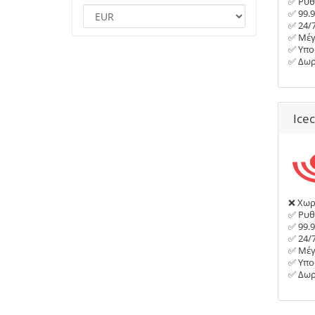
✅ Ρυθ
✅ 99.
✅ 24/
✅ Μέγ
✅ Υπο
✅ Δωρ
Ice
❌ Χωρί
✅ Ρυθ
✅ 99.
✅ 24/
✅ Μέγ
✅ Υπο
✅ Δωρ