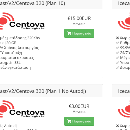
cast/V2/Centova 320 (Plan 10)
Iceca
€15.00EUR
Μηνιαία
Παραγγελία
μός μετάδοσης 320Kbs
❌ Χωρίς
 dj 30 GB
✅ Ρυθμ
9% Χρόνος λειτουργίας
✅ 99.9%
7 Υποστήριξη
✅ 24/7 
ριόριστοι ακροατές
✅ Μέγισ
στήριξη SSL
✅ Υποστ
εάν εγκατάσταση
✅ Δοκι
cast/V2/Centova 320 (Plan 1 No Autodj)
Iceca
€3.00EUR
Μηνιαία
Παραγγελία
ς Auto dj
❌ Χωρίς