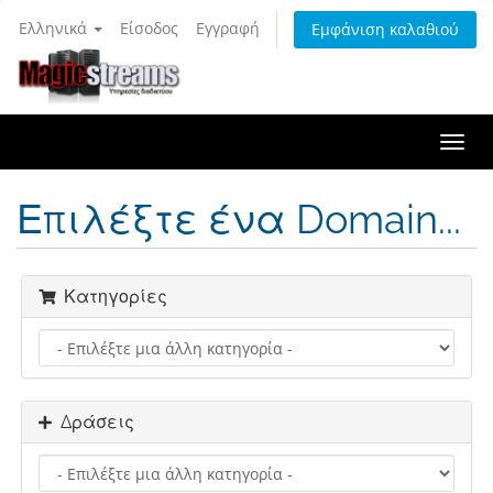
Ελληνικά
Είσοδος
Εγγραφή
Εμφάνιση καλαθιού
Togg
navi
Επιλέξτε ένα Domain...
Κατηγορίες
Δράσεις